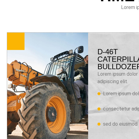
Lorem ip
D-46T
CATERPILL
BULLDOZE
Lorem ipsum dolor 
adipiscing elit.
Lorem ipsum dol
consectetur adip
sed do eiusmod