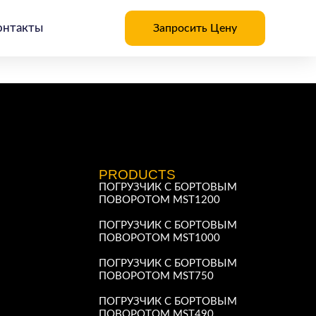
nti
ligobet
bahsegel
trendbet
betyap
betvole
trendbet
hitbet
b
онтакты
Запросить Цену
PRODUCTS
ПОГРУЗЧИК С БОРТОВЫМ
ПОВОРОТОМ MST1200
Read More »
ПОГРУЗЧИК С БОРТОВЫМ
ПОВОРОТОМ MST1000
Read More »
ПОГРУЗЧИК С БОРТОВЫМ
ПОВОРОТОМ MST750
Read More »
ПОГРУЗЧИК С БОРТОВЫМ
ПОВОРОТОМ MST490