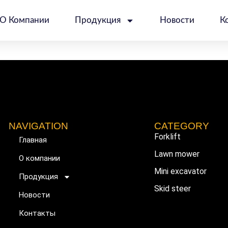
garanti
hitbet
tipobet
tipobet
ultrabet
ultrabet
betpark
betgara
О Компании
Продукция
Новости
К
NAVIGATION
CATEGORY
Forklift
Главная
Lawn mower
О компании
Mini excavator
Продукция
Skid steer
Новости
Контакты