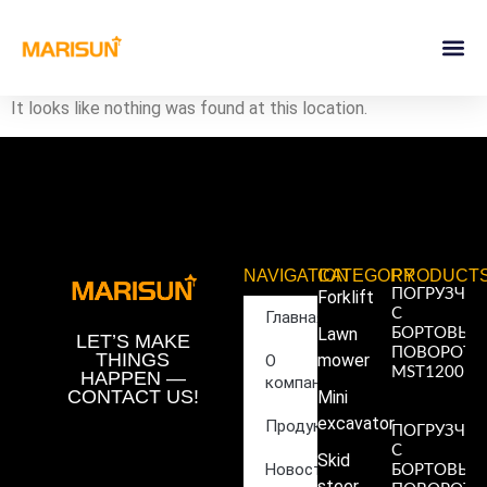
ranti
deneme bonusu
betpark
alobet
betpark
alobet
hitbet
ligo
It looks like nothing was found at this location.
NAVIGATION
CATEGORY
PRODUCT
ПОГРУЗЧИ
Forklift
С
Главная
Lawn
БОРТОВЫ
LET’S MAKE
ПОВОРОТ
THINGS
mower
О
MST1200
HAPPEN —
компании
Read More
CONTACT US!
Mini
»
excavator
Продукция
ПОГРУЗЧИ
С
Skid
Новости
БОРТОВЫ
steer