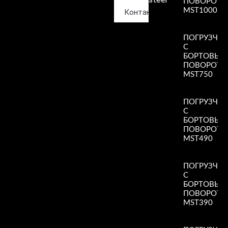
ПОВОРОТ
MST1000
Контакты
Read More
»
ПОГРУЗЧИ
С
БОРТОВЫ
ПОВОРОТ
MST750
Read More
»
ПОГРУЗЧИ
С
БОРТОВЫ
ПОВОРОТ
MST490
Read More
»
ПОГРУЗЧИ
С
БОРТОВЫ
ПОВОРОТ
MST390
Read More
»