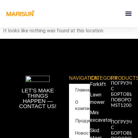
bet
tipobet
tipobet
ultrabet
ultrabet
betpark
betgaranti
ligobet
It looks like nothing was found at this location.
NAVIGATION
CATEGORY
PRODUCT
ПОГРУЗЧИ
Forklift
С
Главная
LET’S MAKE
Lawn
БОРТОВЫ
THINGS
ПОВОРОТ
HAPPEN —
mower
О
CONTACT US!
MST1200
компании
Read More
Mini
»
excavator
Продукция
ПОГРУЗЧИ
С
Skid
Новости
БОРТОВЫ
steer