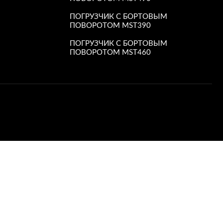
Read More »
ПОГРУЗЧИК С БОРТОВЫМ
ПОВОРОТОМ MST390
Read More »
ПОГРУЗЧИК С БОРТОВЫМ
ПОВОРОТОМ MST460
Read More »