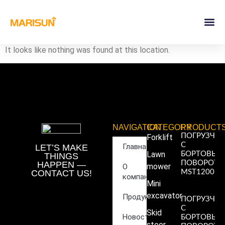
hitbet
tipobet
tipobet
ultrabet
ultrabet
betpark
betgaranti
lig
It looks like nothing was found at this location.
NAVIGATION
CATEGORY
PRODUCT
ПОГРУЗЧИ
Forklift
С
Главная
LET’S MAKE
Lawn
БОРТОВЫ
THINGS
ПОВОРОТ
HAPPEN —
mower
О
CONTACT US!
MST1200
компании
Read More
Mini
»
excavator
Продукция
ПОГРУЗЧИ
С
Skid
Новости
БОРТОВЫ
steer