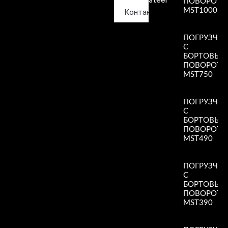
ПОВОРОТ
MST1000
Контакты
Read More
»
ПОГРУЗЧИ
С
БОРТОВЫ
ПОВОРОТ
MST750
Read More
»
ПОГРУЗЧИ
С
БОРТОВЫ
ПОВОРОТ
MST490
Read More
»
ПОГРУЗЧИ
С
БОРТОВЫ
ПОВОРОТ
MST390
Read More
»