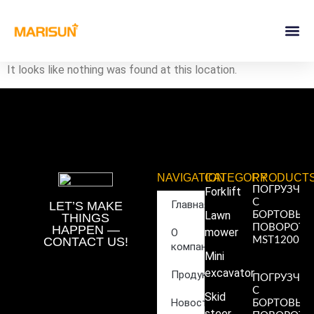
i
hitbet
tipobet
tipobet
ultrabet
ultrabet
betpark
betgaranti
lig
It looks like nothing was found at this location.
NAVIGATION
CATEGORY
PRODUCT
ПОГРУЗЧИ
Forklift
С
Главная
LET’S MAKE
Lawn
БОРТОВЫ
THINGS
ПОВОРОТ
HAPPEN —
mower
О
CONTACT US!
MST1200
компании
Read More
Mini
»
excavator
Продукция
ПОГРУЗЧИ
С
Skid
Новости
БОРТОВЫ
steer