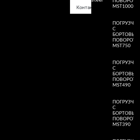
ПОВОРОТ
MST1000
Контакты
Read More
»
ПОГРУЗЧИ
С
БОРТОВЫ
ПОВОРОТ
MST750
Read More
»
ПОГРУЗЧИ
С
БОРТОВЫ
ПОВОРОТ
MST490
Read More
»
ПОГРУЗЧИ
С
БОРТОВЫ
ПОВОРОТ
MST390
Read More
»