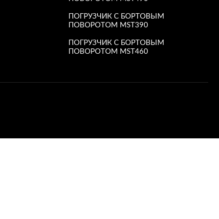
Read More »
ПОГРУЗЧИК С БОРТОВЫМ
ПОВОРОТОМ MST390
Read More »
ПОГРУЗЧИК С БОРТОВЫМ
ПОВОРОТОМ MST460
Read More »