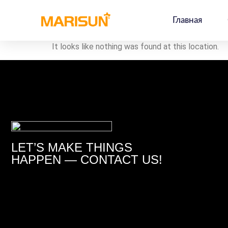
ark
betgaranti
deneme bonusu
betpark
alobet
betpark
alobet
hi
Главная
It looks like nothing was found at this location.
LET’S MAKE THINGS
HAPPEN — CONTACT US!