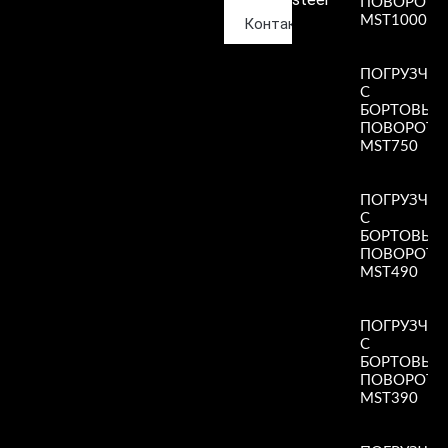
ПОВОРОТ
MST1000
Контакты
Read More
»
ПОГРУЗЧИ
С
БОРТОВЫ
ПОВОРОТ
MST750
Read More
»
ПОГРУЗЧИ
С
БОРТОВЫ
ПОВОРОТ
MST490
Read More
»
ПОГРУЗЧИ
С
БОРТОВЫ
ПОВОРОТ
MST390
Read More
»