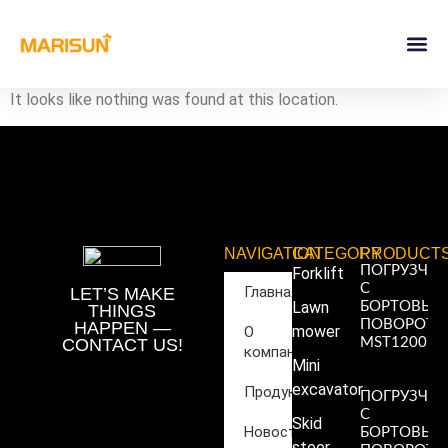
aranti
hitbet
tipobet
tipobet
ultrabet
ultrabet
betpark
betgaran
It looks like nothing was found at this location.
NAVIGATION
CATEGORY
PRODUCT
ПОГРУЗЧИ
Forklift
С
Главная
LET’S MAKE
Lawn
БОРТОВЫ
THINGS
ПОВОРОТ
HAPPEN —
mower
О
CONTACT US!
MST1200
компании
Read More
Mini
»
excavator
Продукция
ПОГРУЗЧИ
С
Skid
Новости
БОРТОВЫ
steer