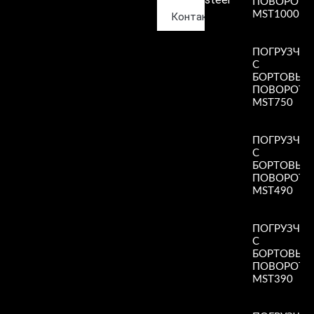
ПОВОРОТ
MST1000
Контакты
Read More
»
ПОГРУЗЧИ
С
БОРТОВЫ
ПОВОРОТ
MST750
Read More
»
ПОГРУЗЧИ
С
БОРТОВЫ
ПОВОРОТ
MST490
Read More
»
ПОГРУЗЧИ
С
БОРТОВЫ
ПОВОРОТ
MST390
Read More
»