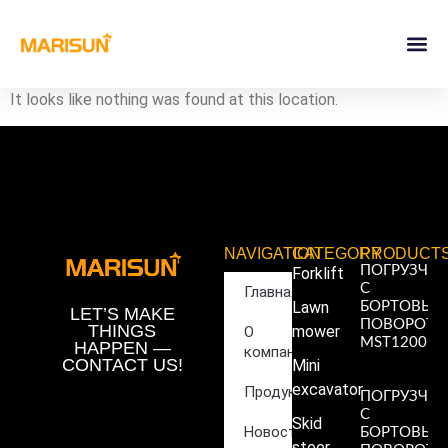
anti
hitbet
tipobet
tipobet
ultrabet
ultrabet
betpark
betgaranti
It looks like nothing was found at this location.
NAVIGATION
CATEGORY
PRODUCT
ПОГРУЗЧИ
Forklift
С
Главная
Lawn
БОРТОВЫ
LET’S MAKE
ПОВОРОТ
THINGS
mower
О
MST1200
HAPPEN —
компании
Read More
CONTACT US!
Mini
»
excavator
Продукция
ПОГРУЗЧИ
С
Skid
Новости
БОРТОВЫ
steer