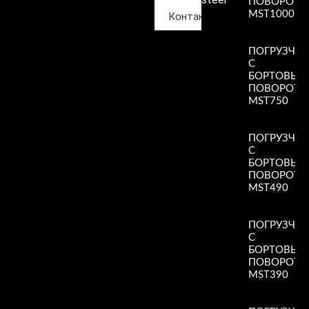
ПОВОРОТ
MST1000
Контакты
Read More
»
ПОГРУЗЧИ
С
БОРТОВЫ
ПОВОРОТ
MST750
Read More
»
ПОГРУЗЧИ
С
БОРТОВЫ
ПОВОРОТ
MST490
Read More
»
ПОГРУЗЧИ
С
БОРТОВЫ
ПОВОРОТ
MST390
Read More
»