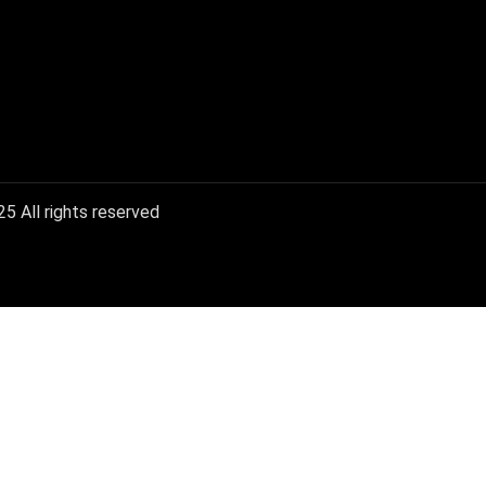
5 All rights reserved