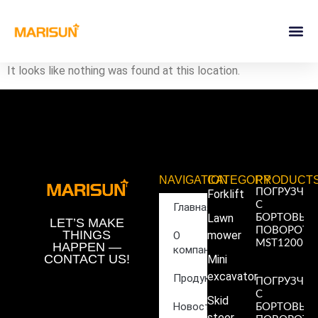
ti
deneme bonusu
betpark
alobet
betpark
alobet
hitbet
ligobet
It looks like nothing was found at this location.
NAVIGATION
CATEGORY
PRODUCT
ПОГРУЗЧИ
Forklift
С
Главная
Lawn
БОРТОВЫ
LET’S MAKE
ПОВОРОТ
THINGS
mower
О
MST1200
HAPPEN —
компании
Read More
CONTACT US!
Mini
»
excavator
Продукция
ПОГРУЗЧИ
С
Skid
Новости
БОРТОВЫ
steer