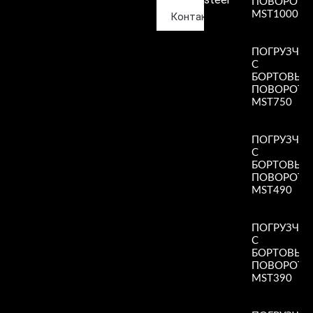
ПОВОРОТ
MST1000
Контакты
Read More
»
ПОГРУЗЧИ
С
БОРТОВЫ
ПОВОРОТ
MST750
Read More
»
ПОГРУЗЧИ
С
БОРТОВЫ
ПОВОРОТ
MST490
Read More
»
ПОГРУЗЧИ
С
БОРТОВЫ
ПОВОРОТ
MST390
Read More
»