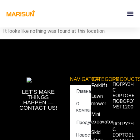
obet
tipobet
ultrabet
ultrabet
betpark
betgaranti
ligobet
bahse
It looks like nothing was found at this location.
NAVIGATION
CATEGORY
PRODUCT
ПОГРУЗЧИ
Forklift
С
Главная
LET’S MAKE
Lawn
БОРТОВЫ
THINGS
ПОВОРОТ
HAPPEN —
mower
О
CONTACT US!
MST1200
компании
Read More
Mini
»
excavator
Продукция
ПОГРУЗЧИ
С
Skid
Новости
БОРТОВЫ
steer