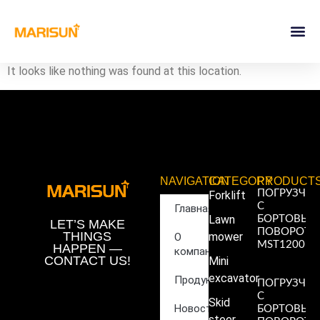
tipobet
hitbet
hitbet
betpark
betgaranti
deneme bonusu
betpar
It looks like nothing was found at this location.
NAVIGATION
CATEGORY
PRODUCT
ПОГРУЗЧИ
Forklift
С
Главная
Lawn
БОРТОВЫ
LET’S MAKE
ПОВОРОТ
THINGS
mower
О
MST1200
HAPPEN —
компании
Read More
CONTACT US!
Mini
»
excavator
Продукция
ПОГРУЗЧИ
С
Skid
Новости
БОРТОВЫ
steer