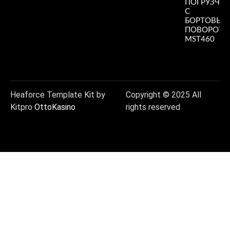
ПОГРУЗЧИ
С
БОРТОВЫ
ПОВОРОТ
MST460
Read More
»
Heaforce Template Kit by
Copyright © 2025 All
Kitpro
OttoKasino
rights reserved