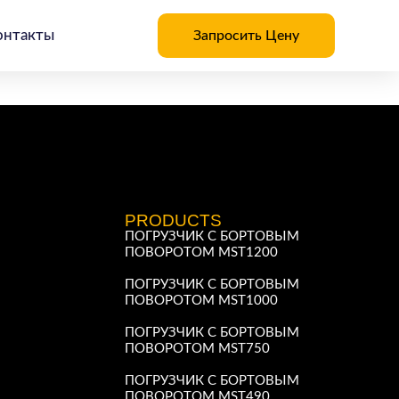
t
tipobet
tipobet
ultrabet
ultrabet
betpark
betgaranti
ligobet
b
онтакты
Запросить Цену
PRODUCTS
ПОГРУЗЧИК С БОРТОВЫМ
ПОВОРОТОМ MST1200
Read More »
ПОГРУЗЧИК С БОРТОВЫМ
ПОВОРОТОМ MST1000
Read More »
ПОГРУЗЧИК С БОРТОВЫМ
ПОВОРОТОМ MST750
Read More »
ПОГРУЗЧИК С БОРТОВЫМ
ПОВОРОТОМ MST490