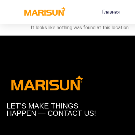
et
hitbet
tipobet
hitbet
hitbet
betpark
betgaranti
deneme bonu
Главная
It looks like nothing was found at this location.
LET’S MAKE THINGS
HAPPEN — CONTACT US!