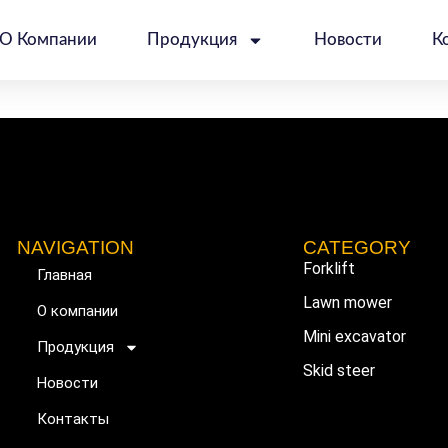
su
betpark
alobet
betpark
alobet
hitbet
ligobet
betgaranti
hitbe
О Компании
Продукция
Новости
К
NAVIGATION
CATEGORY
Forklift
Главная
Lawn mower
О компании
Mini excavator
Продукция
Skid steer
Новости
Контакты