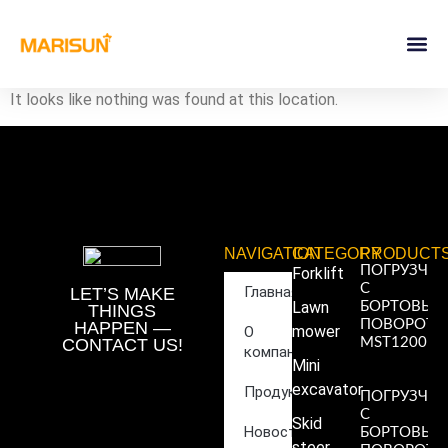
ti
hitbet
tipobet
tipobet
ultrabet
ultrabet
betpark
betgaranti
l
It looks like nothing was found at this location.
NAVIGATION
CATEGORY
PRODUCT
ПОГРУЗЧИ
Forklift
С
Главная
LET’S MAKE
Lawn
БОРТОВЫ
THINGS
ПОВОРОТ
HAPPEN —
mower
О
CONTACT US!
MST1200
компании
Read More
Mini
»
excavator
Продукция
ПОГРУЗЧИ
С
Skid
Новости
БОРТОВЫ
steer