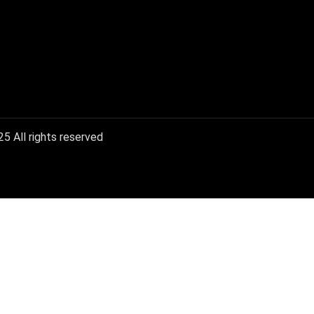
5 All rights reserved