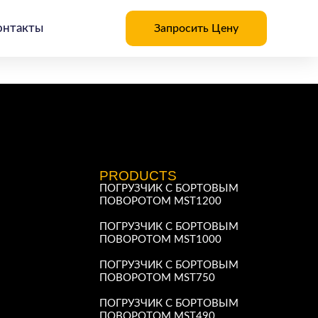
etist
tipobet
tipobet
berlinbet
wiocasino
tempobet
онтакты
Запросить Цену
PRODUCTS
ПОГРУЗЧИК С БОРТОВЫМ
ПОВОРОТОМ MST1200
Read More »
ПОГРУЗЧИК С БОРТОВЫМ
ПОВОРОТОМ MST1000
Read More »
ПОГРУЗЧИК С БОРТОВЫМ
ПОВОРОТОМ MST750
Read More »
ПОГРУЗЧИК С БОРТОВЫМ
ПОВОРОТОМ MST490