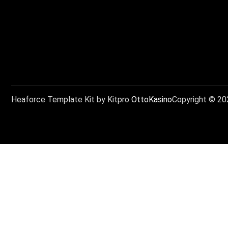
Heaforce Template Kit by Kitpro
OttoKasino
Copyright © 202