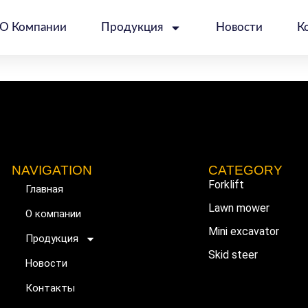
obet
bahsegel
trendbet
betyap
betvole
trendbet
hitbet
betist
b
О Компании
Продукция
Новости
К
NAVIGATION
CATEGORY
Forklift
Главная
Lawn mower
О компании
Mini excavator
Продукция
Skid steer
Новости
Контакты