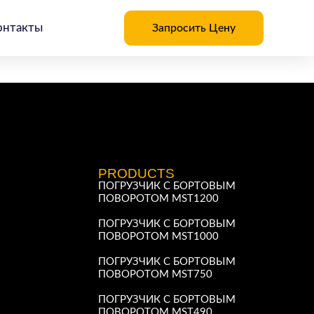
t
tipobet
tipobet
berlinbet
wiocasino
tempobet
онтакты
Запросить Цену
PRODUCTS
ПОГРУЗЧИК С БОРТОВЫМ
ПОВОРОТОМ MST1200
Read More »
ПОГРУЗЧИК С БОРТОВЫМ
ПОВОРОТОМ MST1000
Read More »
ПОГРУЗЧИК С БОРТОВЫМ
ПОВОРОТОМ MST750
Read More »
ПОГРУЗЧИК С БОРТОВЫМ
ПОВОРОТОМ MST490