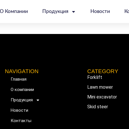
bahsegel
trendbet
betyap
betvole
trendbet
hitbet
betist
betis
О Компании
Продукция
Новости
К
NAVIGATION
CATEGORY
Forklift
Главная
Lawn mower
О компании
Mini excavator
Продукция
Skid steer
Новости
Контакты