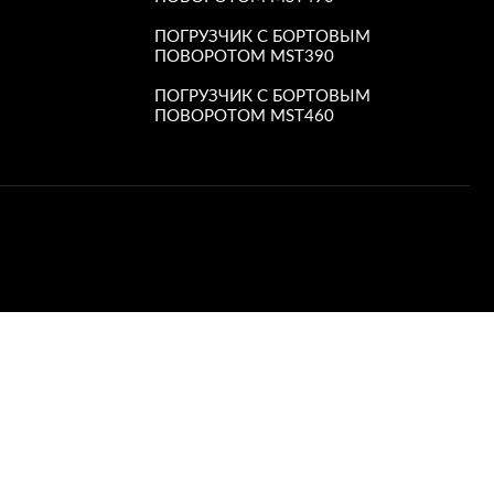
Read More »
ПОГРУЗЧИК С БОРТОВЫМ
ПОВОРОТОМ MST390
Read More »
ПОГРУЗЧИК С БОРТОВЫМ
ПОВОРОТОМ MST460
Read More »