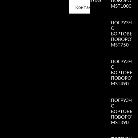
ПОВОРОТ
MST1000
Контакты
Read More
»
ПОГРУЗЧИ
С
БОРТОВЫ
ПОВОРОТ
MST750
Read More
»
ПОГРУЗЧИ
С
БОРТОВЫ
ПОВОРОТ
MST490
Read More
»
ПОГРУЗЧИ
С
БОРТОВЫ
ПОВОРОТ
MST390
Read More
»