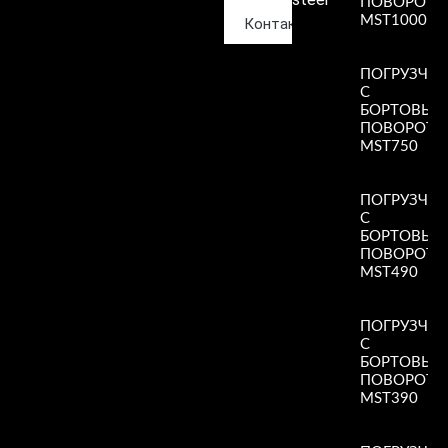
ПОВОРОТ
MST1000
Контакты
Read More
»
ПОГРУЗЧИ
С
БОРТОВЫ
ПОВОРОТ
MST750
Read More
»
ПОГРУЗЧИ
С
БОРТОВЫ
ПОВОРОТ
MST490
Read More
»
ПОГРУЗЧИ
С
БОРТОВЫ
ПОВОРОТ
MST390
Read More
»