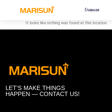
anti
hitbet
tipobet
tipobet
ultrabet
ultrabet
betpark
betgarant
Главная
It looks like nothing was found at this location.
LET’S MAKE THINGS
HAPPEN — CONTACT US!