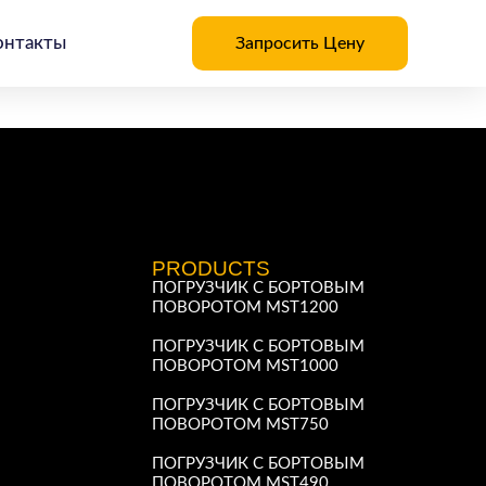
ist
betist
tipobet
tipobet
berlinbet
wiocasino
tempobet
онтакты
Запросить Цену
PRODUCTS
ПОГРУЗЧИК С БОРТОВЫМ
ПОВОРОТОМ MST1200
Read More »
ПОГРУЗЧИК С БОРТОВЫМ
ПОВОРОТОМ MST1000
Read More »
ПОГРУЗЧИК С БОРТОВЫМ
ПОВОРОТОМ MST750
Read More »
ПОГРУЗЧИК С БОРТОВЫМ
ПОВОРОТОМ MST490