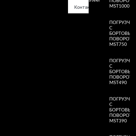
ПОВОРОТ
MST1000
Контакты
Read More
»
ПОГРУЗЧИ
С
БОРТОВЫ
ПОВОРОТ
MST750
Read More
»
ПОГРУЗЧИ
С
БОРТОВЫ
ПОВОРОТ
MST490
Read More
»
ПОГРУЗЧИ
С
БОРТОВЫ
ПОВОРОТ
MST390
Read More
»